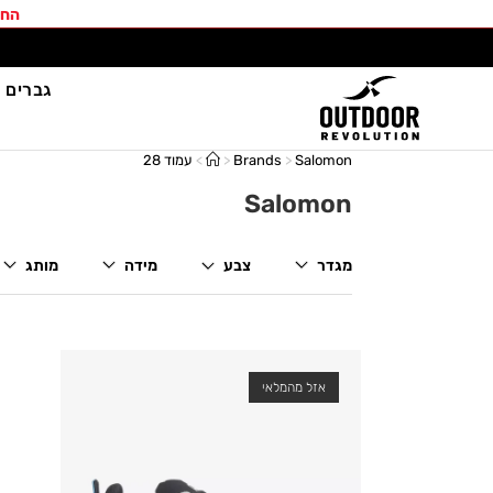
החב
גברים
Salomon
>
Brands
>
>
עמוד 28
Salomon
מגדר
צבע
מידה
מותג
אזל מהמלאי