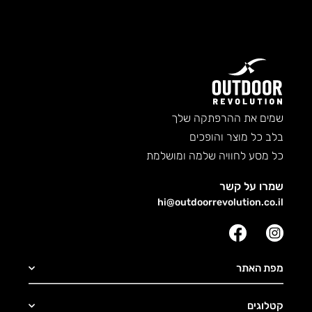
Salomon
Salomon
גופייה Cross Run
חולצת Cross Run
–
₪
169
₪
179
₪
119
אזל מהמלאי