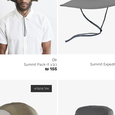
Ctr
כובע Summit Pack-It
₪
155
אזל מהמלאי