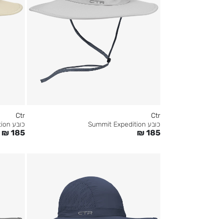
Ctr
Ctr
כובע Summit Expedition
כובע Summit Expedition
₪
185
₪
185