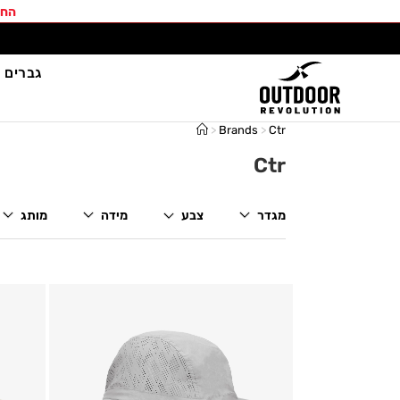
החב
גברים
>
Brands
>
Ctr
Ctr
מגדר
צבע
מידה
מותג