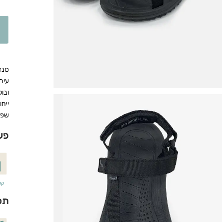
עירו
ובו
ייחו
שפש
פע
קל-
תכ