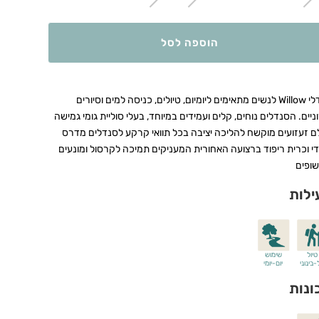
הוספה לסל
סנדלי Willow לנשים מתאימים ליומיום, טיולים, כניסה למים וסיורים
ניים. הסנדלים נוחים, קלים ועמידים במיוחד, בעלי סוליית גומי גמישה
לם זעזועים מוקשח להליכה יציבה בכל תוואי קרקע לסנדלים מדרס
די וכרית ריפוד ברצועה האחורית המעניקים תמיכה לקרסול ומונעים
ופים
ילות
טיול
שימוש
בינוני
יום-יומי
ונות