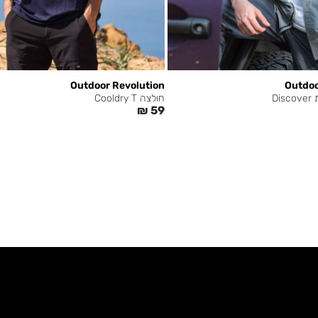
Outdoor Revolution
Outdoo
D
חולצה Cooldry T
₪
59