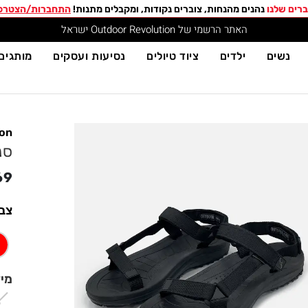
רים שלנו
נהנים מהנחות, צוברים נקודות, ומקבלים מתנות!
התחברות/הצטרפ
האתר הרשמי של Outdoor Revolution ישראל
נשים
ילדים
ציוד טיולים
נסיעות ועסקים
מותגים
ion
סנד
69
צב
מי
6