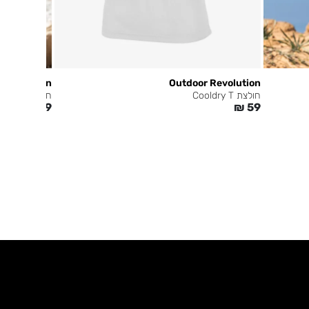
 Revolution
Outdoor Revolution
חולצת Cooldry T
חולצה Polo Cool Dry
₪
89
₪
59