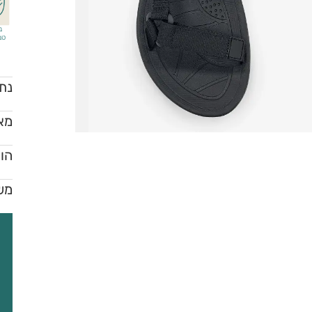
נ
טב
נתו
מאפ
הור
מש