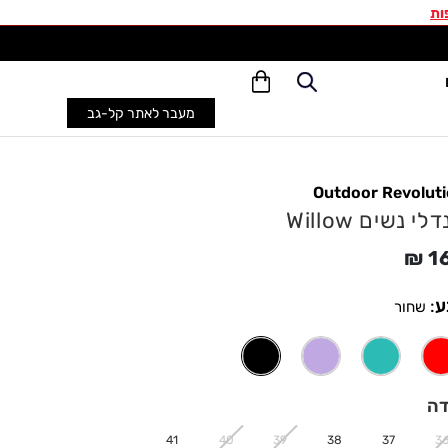
ות
משל
מעבר לאתר קל-גב
Outdoor Revolut
לי נשים Willow
₪
1
ע
:
שחור
דה
41
40
39
38
37
3