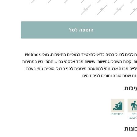
46
45
44
4
הוספה לסל
כשהולכים לטיול במים כדאי להצטייד בנעליים מתאימות, נעלי Wetrack
ות, קלות משקל וגמישות ועשויות מבד אלסטי גמיש המתייבש במהירות
ליים מבנה ארגונומי להתאמה מיטבית לכף הרגל, סוליית גומי בעלת
זת שטח טובה וחורים לניקוז מים
ילות
טיול
תרמילאות
בינוני
ונות