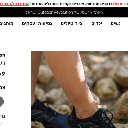
רים שלנו
נהנים מהנחות, צוברים נקודות, ומקבלים מתנות!
התחברות/הצטרפ
האתר הרשמי של Outdoor Revolution ישראל
נשים
ילדים
ציוד טיולים
נסיעות ועסקים
מותגים
ion
נעלי
69
צב
מי
6