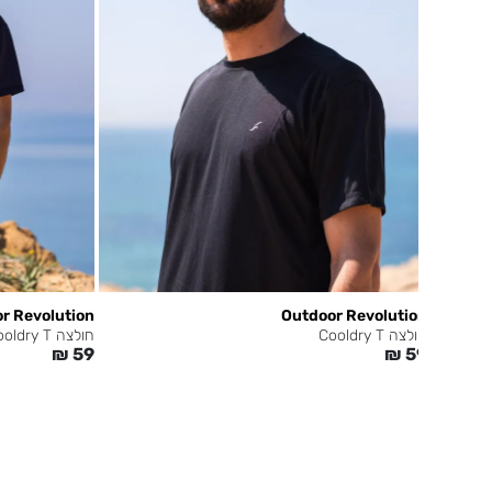
r Revolution
Outdoor Revolution
חולצה Cooldry T
חולצה Cooldry T
₪
59
₪
59