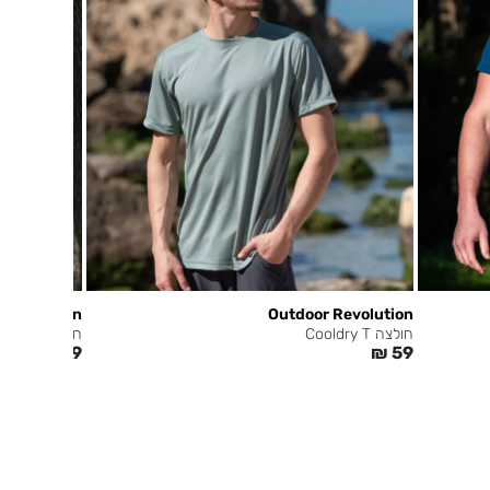
 Revolution
Outdoor Revolution
חולצה Cooldry T
חולצה Cooldry T
₪
59
₪
59