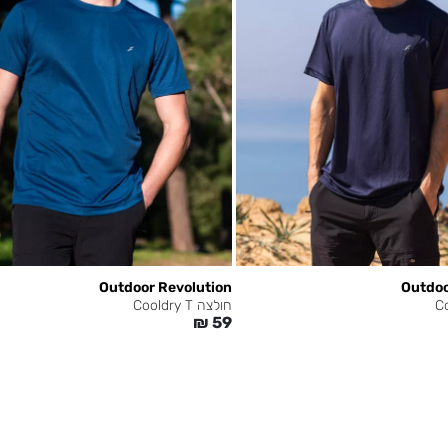
Outdoor Revolution
Outdoo
חולצה Cooldry T
₪
59