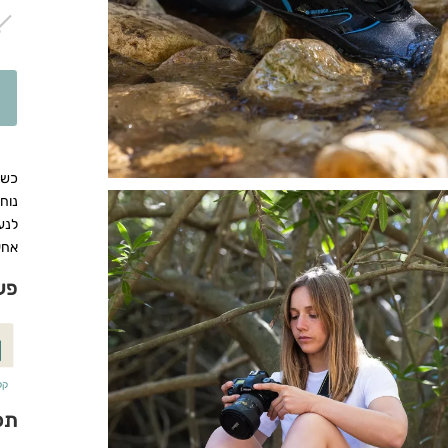
3
נוח
לנע
אחי
פע
קל-
תכ