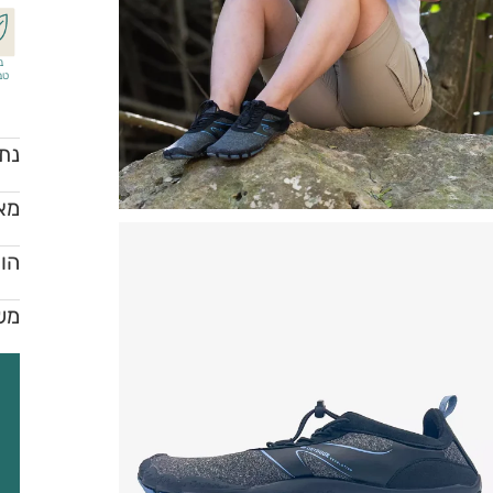
נ
טב
נתו
מאפ
הור
מש