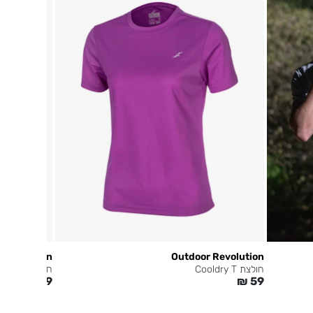
 Revolution
Outdoor Revolution
חולצת Cooldry T
חולצת Cooldry T
₪
59
₪
59