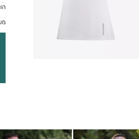
הור
מש