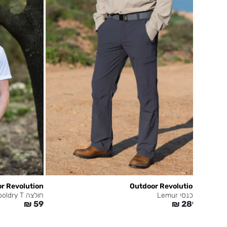
r Revolution
Outdoor Revolution
מכנסי Lemur
חולצה Cooldry T
₪
59
₪
289