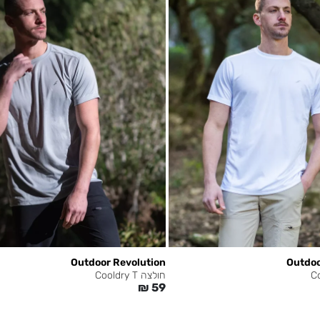
Outdoor Revolution
Outdoo
חולצה Cooldry T
₪
59