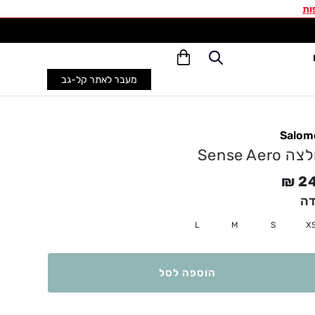
ות
משל
מעבר לאתר קל-גב
Salom
 Sense Aero
₪
2
דה
L
M
S
X
הוספה לסל