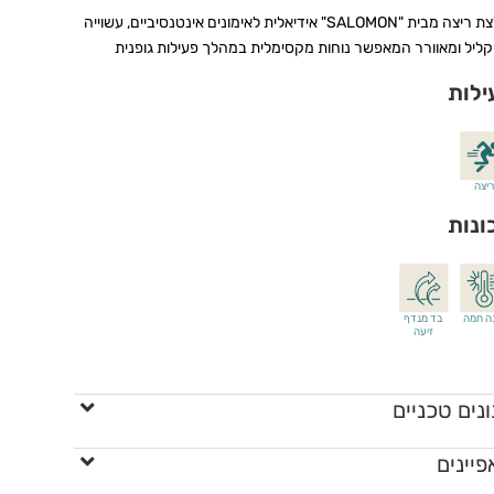
חולצת ריצה מבית "SALOMON" אידיאלית לאימונים אינטנסיביים, עשוייה
קליל ומאוורר המאפשר נוחות מקסימלית במהלך פעילות גופנית
ילות
ריצה
ונות
ה חמה
בד מנדף
זיעה
נים טכניים
יינים