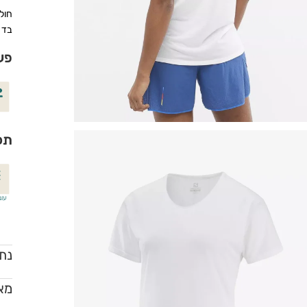
בד 
פע
תכ
עונ
נתו
מאפ