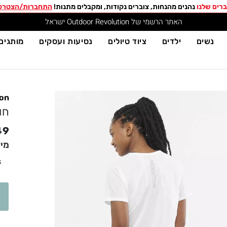
רים שלנו
נהנים מהנחות, צוברים נקודות, ומקבלים מתנות!
התחברות/הצטרפ
האתר הרשמי של Outdoor Revolution ישראל
נשים
ילדים
ציוד טיולים
נסיעות ועסקים
מותגים
on
חולצה
49
מי
S