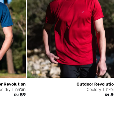
r Revolution
Outdoor Revolution
חולצה Cooldry T
חולצה Cooldry T
₪
59
₪
59