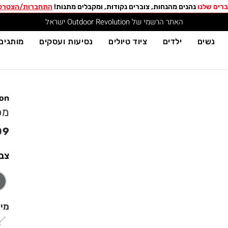
רים שלנו
נהנים מהנחות, צוברים נקודות, ומקבלים מתנות!
התחברות/הצטרפ
האתר הרשמי של Outdoor Revolution ישראל
נשים
ילדים
ציוד טיולים
נסיעות ועסקים
מותגים
ion
מכנ
09
צב
מי
S