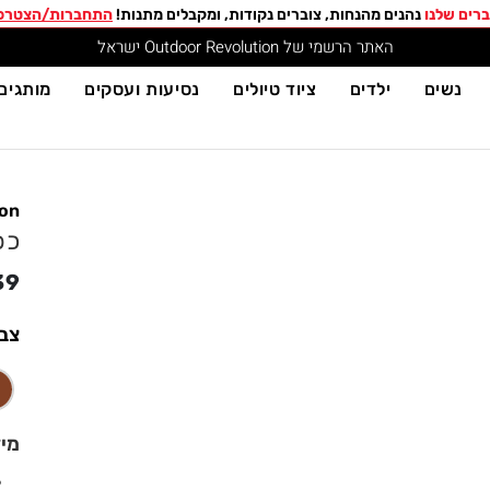
רים שלנו
נהנים מהנחות, צוברים נקודות, ומקבלים מתנות!
התחברות/הצטרפ
האתר הרשמי של Outdoor Revolution ישראל
נשים
ילדים
ציוד טיולים
נסיעות ועסקים
מותגים
ion
כפכ
39
צב
מי
6