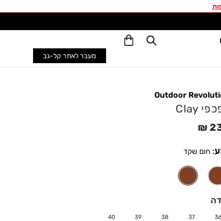
ות
משל
מעבר לאתר קל-גב
Outdoor Revolut
פי Clay
₪
2
ע
:
חום שקד
דה
40
39
38
37
3