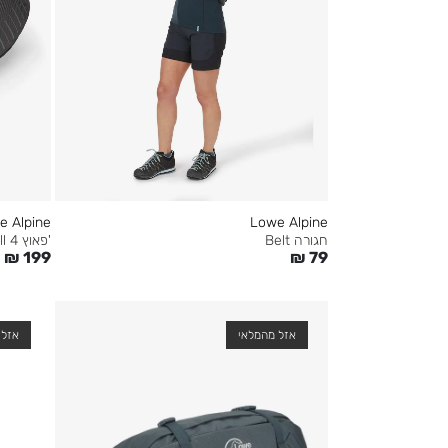
e Alpine
Lowe Alpine
חגורה Belt
'פאוץ Fjell 4
₪
199
₪
79
אזל מהמלאי
אזל 