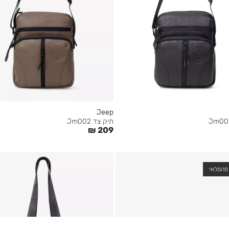
Jeep
תיק צד Jm002
₪
209
מהמלאי