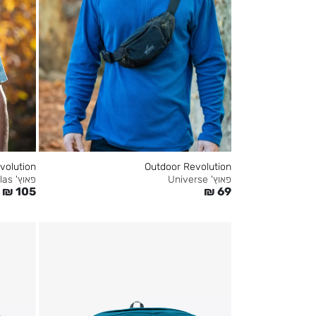
volution
Outdoor Revolution
פאוץ' Atlas
פאוץ' Universe
₪
105
₪
69