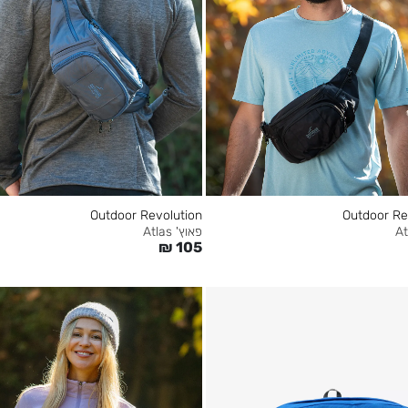
Outdoor Revolution
Outdoor Re
פאוץ' Atlas
₪
105