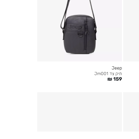
Jeep
תיק צד Jm001
₪
159