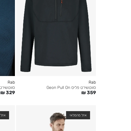
Rab
Rab
סווטשירט פליס Geon Pull On
סווטשירט פליס On
₪
329
₪
359
אזל מהמלאי
אזל 