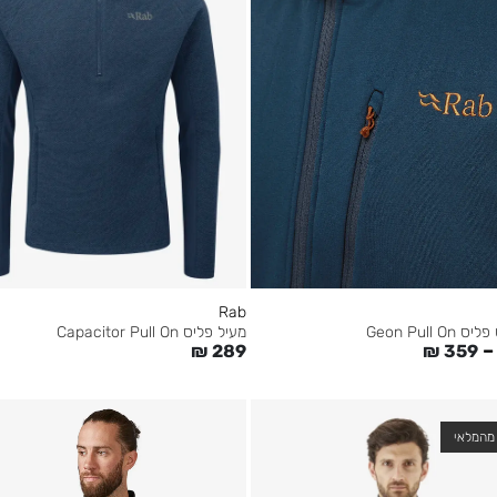
Rab
Geon Pull 
מעיל פליס Capacitor Pull On
–
₪
359
₪
289
מהמלאי