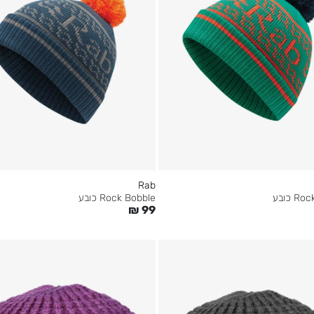
Rab
 כובע
Rock Bobble כובע
₪
99