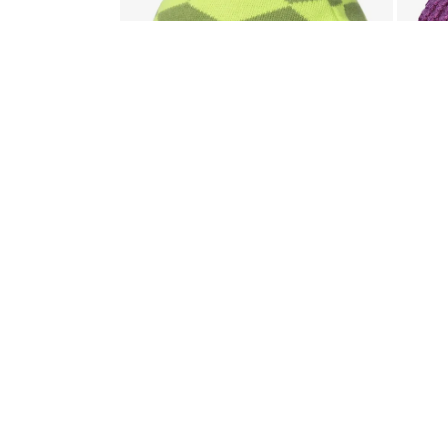
Lowe Alpine
Diamond כובע
₪
129