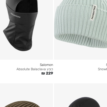
Salomon
כובע Absolute Balaclava
₪
229