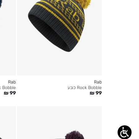
Rab
Rab
Rock Bobble כובע
Rock Bobble
₪
99
₪
99