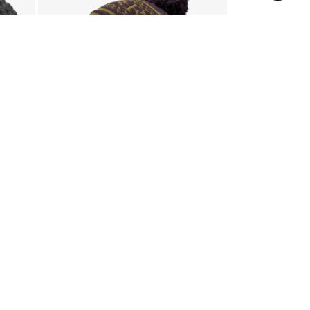
Rab
Rab
Rock Bobble כובע
nit Beanie
₪
69
₪
99
אזל 