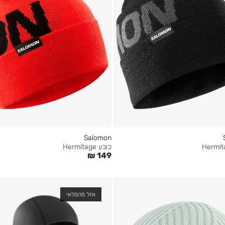
Salomon
כובע Hermitage
₪
149
אזל מהמלאי