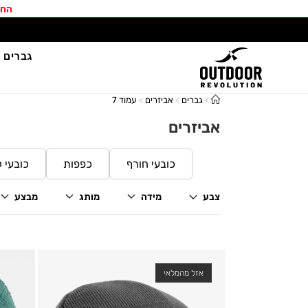
החב
גברים
>
גברים
>
אביזרים
>
עמוד 7
אביזרים
כובעי חורף
כפפות
כובעי ק
צבע
מידה
מותג
מבצע
אזל מהמלאי