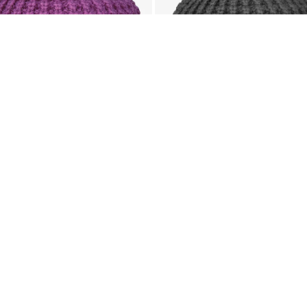
Rab
Chunky K כובע
Chunky Knit Beanie כובע
₪
69
מהמלאי