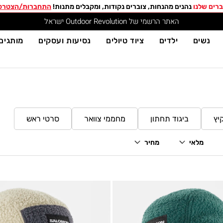
רים שלנו
נהנים מהנחות, צוברים נקודות, ומקבלים מתנות!
התחברות/הצטרפ
האתר הרשמי של Outdoor Revolution ישראל
נשים
ילדים
ציוד טיולים
נסיעות ועסקים
מותגים
יץ
ביגוד תחתון
מחממי צוואר
סרטי ראש
מלאי
מחיר